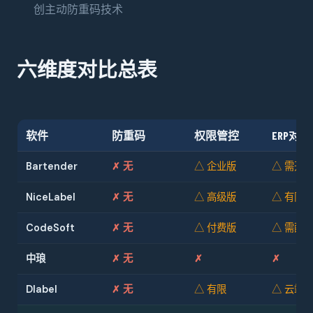
创主动防重码技术
六维度对比总表
软件
防重码
权限管控
ERP对接
Bartender
✗ 无
△ 企业版
△ 需开
NiceLabel
✗ 无
△ 高级版
△ 有限
CodeSoft
✗ 无
△ 付费版
△ 需配
中琅
✗ 无
✗
✗
Dlabel
✗ 无
△ 有限
△ 云端