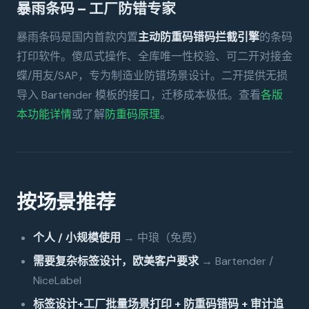
暴雨条码 — 工厂防错专家
暴雨条码是国内首款内置
主动防重码错码拦截引擎
的条码
打印软件。傻瓜式操作、全库唯一性校验、可二开对接金
蝶/用友/SAP，专为制造业防错场景设计。二开提供无损
导入 Bartender 模板的接口，迁移成本极低。查看
各版
本功能详情
或了解
防重码原理
。
按场景推荐
个人 / 小规模使用
→ 中琅（免费）
需要复杂标签设计，欧美客户要求
→ Bartender /
NiceLabel
标签设计+工厂批量场景打印 + 防重码错码 + 审计追