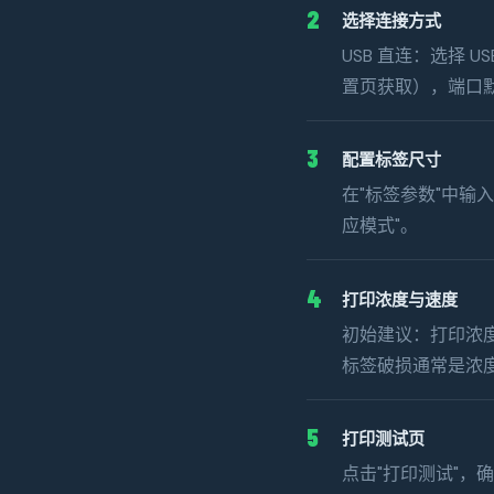
2
选择连接方式
USB 直连：选择
置页获取），端口默认
3
配置标签尺寸
在"标签参数"中输
应模式"。
4
打印浓度与速度
初始建议：打印浓度
标签破损通常是浓
5
打印测试页
点击"打印测试"