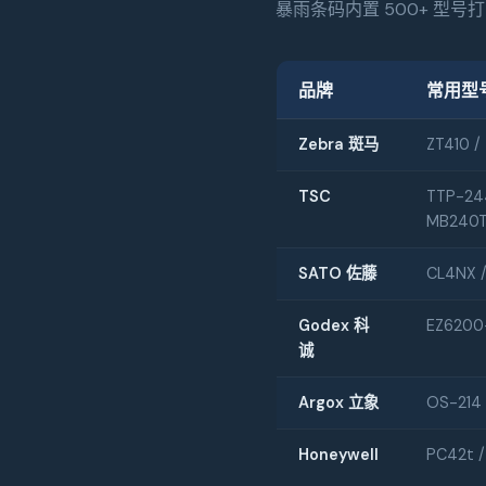
暴雨条码内置 500+ 型
品牌
常用型
Zebra 斑马
ZT410 /
TSC
TTP-244
MB240
SATO 佐藤
CL4NX /
Godex 科
EZ6200+
诚
Argox 立象
OS-214 
Honeywell
PC42t /